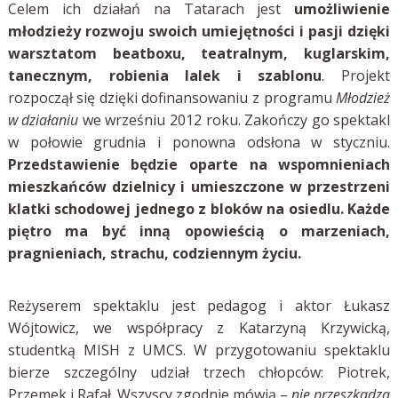
Celem ich działań na Tatarach jest
umożliwienie
młodzieży rozwoju swoich umiejętności i pasji dzięki
warsztatom beatboxu, teatralnym, kuglarskim,
tanecznym, robienia lalek i szablonu
. Projekt
rozpoczął się dzięki dofinansowaniu z programu
Młodzież
w działaniu
we wrześniu 2012 roku. Zakończy go spektakl
w połowie grudnia i ponowna odsłona w styczniu.
Przedstawienie będzie oparte na wspomnieniach
mieszkańców dzielnicy i umieszczone w przestrzeni
klatki schodowej jednego z bloków na osiedlu.
Każde
piętro ma być inną opowieścią o marzeniach,
pragnieniach, strachu, codziennym życiu.
Reżyserem spektaklu jest pedagog i aktor Łukasz
Wójtowicz, we współpracy z Katarzyną Krzywicką,
studentką MISH z UMCS. W przygotowaniu spektaklu
bierze szczególny udział trzech chłopców: Piotrek,
Przemek i Rafał. Wszyscy zgodnie mówią –
nie przeszkadza