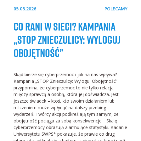
05.08.2026
POLECAMY
Co rani w sieci? Kampania
„STOP Znieczulicy: Wyloguj
Obojętność”
Skąd bierze się cyberprzemoc i jak na nas wpływa?
Kampania „STOP Znieczulicy: Wyloguj Obojętność”
przypomina, że cyberprzemoc to nie tylko relacja
między sprawcą a osobą, która jej doświadcza. Jest
jeszcze świadek – ktoś, kto swoim działaniem lub
milczeniem może wpłynąć na dalszy przebieg
wydarzeń. Twórcy akcji podkreślają tym samym, że
obojętność pociąga za sobą konsekwencje. Skalę
cyberprzemocy obrazują alarmujące statystyki. Badanie
Uniwersytetu SWPS* pokazuje, że prawie co drugi
internauta zetknął się z hejtem, a niemal co trzeci padł