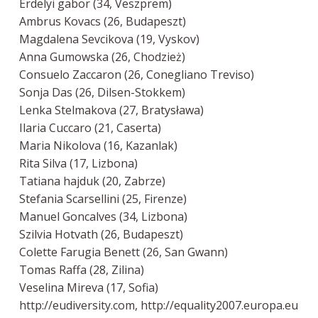
Erdelyi gabor (34, Veszprem)
Ambrus Kovacs (26, Budapeszt)
Magdalena Sevcikova (19, Vyskov)
Anna Gumowska (26, Chodzież)
Consuelo Zaccaron (26, Conegliano Treviso)
Sonja Das (26, Dilsen-Stokkem)
Lenka Stelmakova (27, Bratysława)
Ilaria Cuccaro (21, Caserta)
Maria Nikolova (16, Kazanlak)
Rita Silva (17, Lizbona)
Tatiana hajduk (20, Zabrze)
Stefania Scarsellini (25, Firenze)
Manuel Goncalves (34, Lizbona)
Szilvia Hotvath (26, Budapeszt)
Colette Farugia Benett (26, San Gwann)
Tomas Raffa (28, Zilina)
Veselina Mireva (17, Sofia)
http://eudiversity.com, http://equality2007.europa.eu