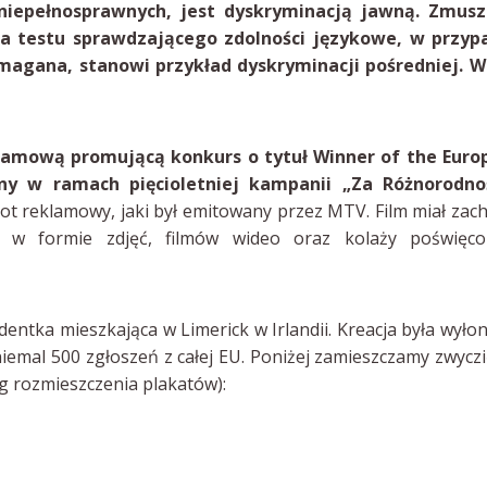
 niepełnosprawnych, jest dyskryminacją jawną. Zmusz
ia testu sprawdzającego zdolności językowe, w przyp
agana, stanowi przykład dyskryminacji pośredniej. W
lamową promującą konkurs o tytuł Winner of the Euro
ny w ramach pięcioletniej kampanii „Za Różnorodnoś
pot reklamowy, jaki był emitowany przez MTV. Film miał zac
 w formie zdjęć, filmów wideo oraz kolaży poświęco
udentka mieszkająca w Limerick w Irlandii. Kreacja była wyło
iemal 500 zgłoszeń z całej EU. Poniżej zamieszczamy zwycz
wg rozmieszczenia plakatów):