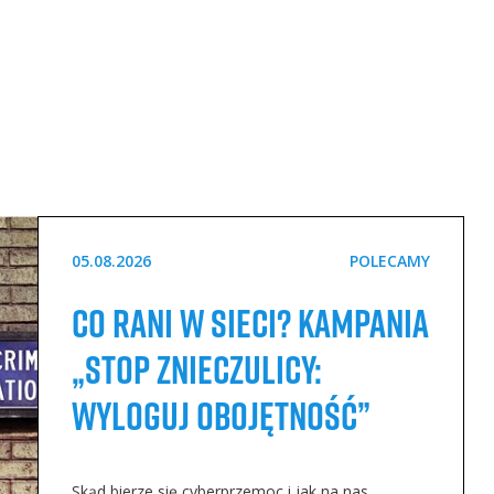
05.08.2026
POLECAMY
Co rani w sieci? Kampania
„STOP Znieczulicy:
Wyloguj Obojętność”
Skąd bierze się cyberprzemoc i jak na nas