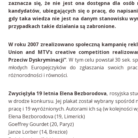
zaznacza się, że nie jest ona dostępna dla osób
kandydatów, ubiegających się o pracę, do napisan
gdy taka wiedza nie jest na danym stanowisku wym
przypadkach takie działania są zabronione.
W roku 2007 zrealizowano społeczną kampanię rek
Union and MTV’s creative competition realizowa
Przeciw Dyskryminacji”
. W tym celu powstał 30 sek. s
młodych Europejczyków do zgłaszania swoich prac
różnorodności i równości.
Zwyciężyła 19 letnia Elena Bezborodova
, rosyjska st
w drodze konkursu. Jej plakat został wybrany spośród n
pracę i 19 wyróżnionych. Autorami ich są (w kolejności 
Elena Bezborodova (19, Limerick)
Goeffrey Gourdet (20, Paryż)
Janze Lorber (14, Brezice)