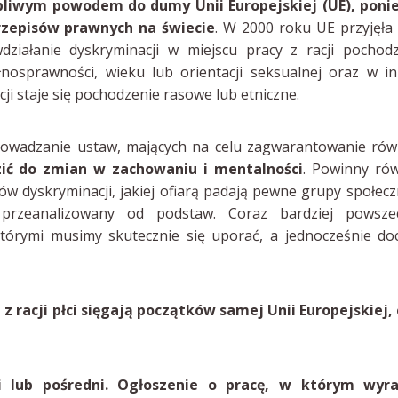
liwym powodem do dumy Unii Europejskiej (UE), poni
rzepisów prawnych na świecie
. W 2000 roku UE przyjęła
działanie dyskryminacji w miejscu pracy z racji pochod
łnosprawności, wieku lub orientacji seksualnej oraz w i
i staje się pochodzenie rasowe lub etniczne.
owadzanie ustaw, mających na celu zagwarantowanie rów
ić do zmian w zachowaniu i mentalności
. Powinny ró
ów dyskryminacji, jakiej ofiarą padają pewne grupy społec
przeanalizowany od podstaw. Coraz bardziej powsze
órymi musimy skutecznie się uporać, a jednocześnie do
 racji płci sięgają początków samej Unii Europejskiej, 
 lub pośredni. Ogłoszenie o pracę, w którym wyra