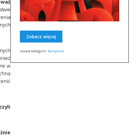
eważ
 dwie
zenia
nnych
Zobacz więcej
nych
nazwa kategorii:
Kampanie
wnież
zne w
chna
cenić
czyli
źnie