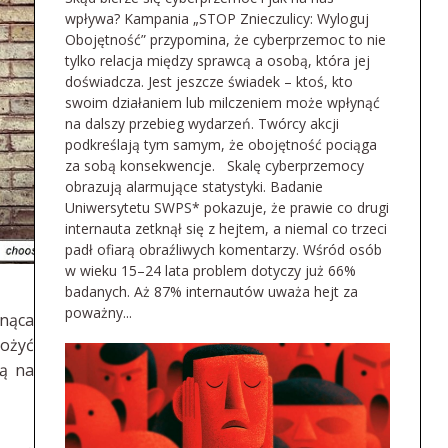
wpływa? Kampania „STOP Znieczulicy: Wyloguj
Obojętność” przypomina, że cyberprzemoc to nie
tylko relacja między sprawcą a osobą, która jej
doświadcza. Jest jeszcze świadek – ktoś, kto
swoim działaniem lub milczeniem może wpłynąć
na dalszy przebieg wydarzeń. Twórcy akcji
podkreślają tym samym, że obojętność pociąga
za sobą konsekwencje. Skalę cyberprzemocy
obrazują alarmujące statystyki. Badanie
Uniwersytetu SWPS* pokazuje, że prawie co drugi
internauta zetknął się z hejtem, a niemal co trzeci
padł ofiarą obraźliwych komentarzy. Wśród osób
w wieku 15–24 lata problem dotyczy już 66%
badanych. Aż 87% internautów uważa hejt za
poważny...
gnąca
łożyć
ją na