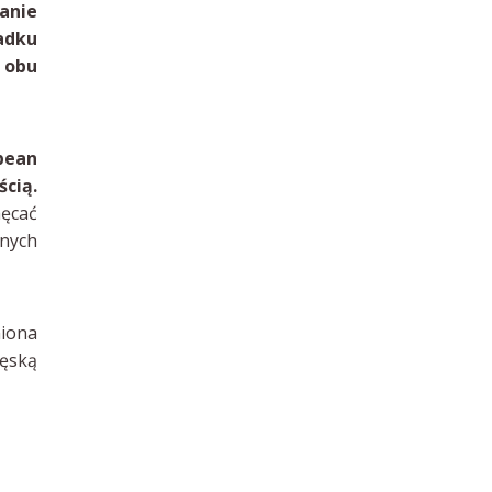
anie
adku
 obu
pean
cią.
hęcać
nych
niona
ięską