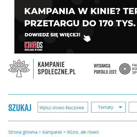
WYDAWCĄ
PORTALU JEST:
SZUKAJ
Tematy
Strona główna
>
Kampanie
>
Różni, ale równi