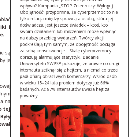
wpływa? Kampania „STOP Znieczulicy: Wyloguj
Obojętność” przypomina, że cyberprzemoc to nie
tylko relacja między sprawcą a osobą, która jej
biać
doświadcza. Jest jeszcze świadek – ktoś, kto
iki i
swoim działaniem lub milczeniem może wpłynąć
e.
na dalszy przebieg wydarzeń. Twórcy akcji
podkreślają tym samym, że obojętność pociąga
za sobą konsekwencje. Skalę cyberprzemocy
ie są
obrazują alarmujące statystyki. Badanie
by je
Uniwersytetu SWPS* pokazuje, że prawie co drugi
internauta zetknął się z hejtem, a niemal co trzeci
padł ofiarą obraźliwych komentarzy. Wśród osób
w wieku 15–24 lata problem dotyczy już 66%
dowej
badanych. Aż 87% internautów uważa hejt za
ólnym
poważny...
ka na
o tej
Były
ował