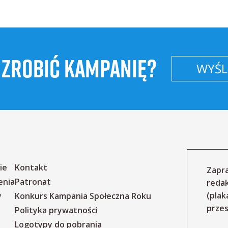
 ZROBIĆ KAMPANIĘ?
WYŚLI
ie
Kontakt
Zapra
enia
Patronat
reda
(plak
y
Konkurs Kampania Społeczna Roku
przes
Polityka prywatności
Logotypy do pobrania