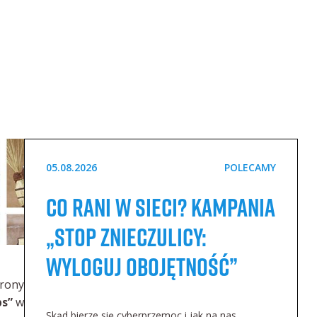
05.08.2026
POLECAMY
Co rani w sieci? Kampania
„STOP Znieczulicy:
Wyloguj Obojętność”
rony
s”
w
Skąd bierze się cyberprzemoc i jak na nas