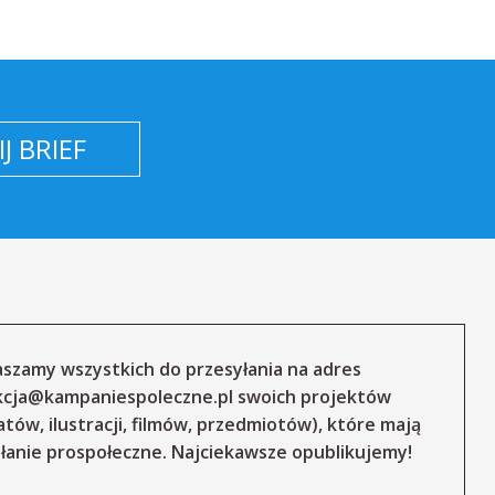
J BRIEF
szamy wszystkich do przesyłania na adres
kcja@kampaniespoleczne.pl
swoich projektów
atów, ilustracji, filmów, przedmiotów), które mają
łanie prospołeczne. Najciekawsze opublikujemy!