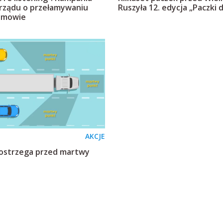
 rządu o przełamywaniu
Ruszyła 12. edycja „Paczki 
ozmowie
AKCJE
 ostrzega przed martwy