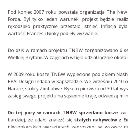
Pod koniec 2007 roku powstała organizacja The New 
Forda. Był tylko jeden warunek: projekt będzie real
rękodzieło praktycznie przestało istnieć. Inflacja b
wartość. Frances i Binky podjęły wyzwanie.
Do dziś w ramach projektu TNBW zorganizowano 6 seri
Wielkiej Brytanii. W zajęciach wzięło udział łącznie oko
W 2009 roku kosze TNBW wyplecione pod okiem Nasha 
RPA: Design Indaba w Kapsztadzie. We wrześniu 201
Harare, stolicy Zimbabwe. Była to pierwsza od 30 lat wy
zasięg swego projektu na sąsiednie kraje, odwiedzą m.i
Do tej pory w ramach TNBW sprzedano kosze za 3
bardziej, że udało znaleźć się
stałych nabywców z E
plecionkarskich warsztatach zaproszeni są wszyscy de