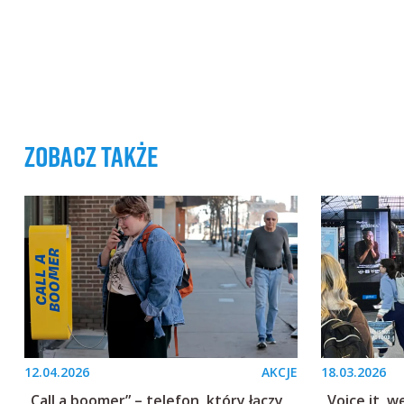
zobacz także
12.04.2026
AKCJE
18.03.2026
„Call a boomer” – telefon, który łączy
„Voice it, w