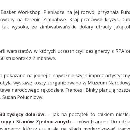
Basket Workshop. Pieniądze na jej rozwój przyznała Fun
izowany na terenie Zimbabwe. Kraj przeżywał kryzys, tut
yła tak wysoka, że zimbwabwańskie dolary utraciły jakąko
i warsztatów w których uczestniczyli designerzy z RPA o
ło 60 studentek z Zimbabwe.
pokazano na jednej z najważniejszych imprez artystyczn
0 odbyła wystawę koszy zorganizowano w Muzeum Narodow
stawa narodowego rękodzieła. Frances i Binky planują rozsz
n. Sudan Południowy.
0 tysięcy dolarów.
– Jak na początek to całkiem nieźle
uropy i Stanów Zjednoczonych
– mówi Frances. Do udzi
signerzy, którzy czują się na siłach modernizować trady