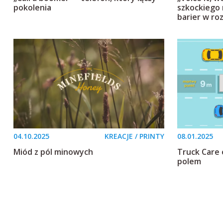
pokolenia
szkockiego
barier w r
04.10.2025
KREACJE / PRINTY
08.01.2025
Miód z pól minowych
Truck Care
polem