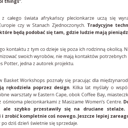
ol things”
.
z całego świata afrykańscy plecionkarze uczą się wyra
 Europie czy w Stanach Zjednoczonych.
Tradycyjne techn
tóre będą podobać się tam, gdzie ludzie mają pieniądz
go kontaktu z tym co dzieje się poza ich rodzinną okolicą. N
nizować swoich wyrobów, nie mają kontaktów potrzebnych 
Potter, jedna z autorek projektu.
w Basket Workshops poznały się pracując dla międzynaro
cją rękodzieła poprzez design
. Kilka lat myślały o wsp
óbne warsztaty w Eastern Cape, obok Coffee Bay, miastecz
y z ośmioma plecionkarkami z Masizame Women’s Centre.
D
 ale szybko przestawiły się na druciane stelaże. 
i zrobić kompletnie coś nowego. Jeszcze lepiej zareag
o dziś dzień świetnie się sprzedaje.