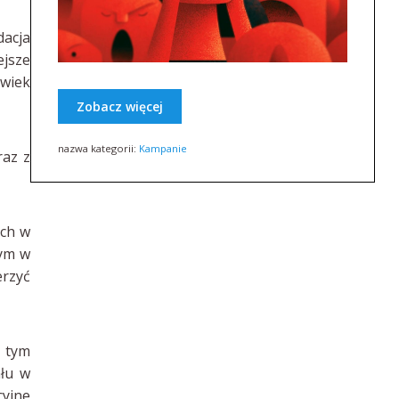
dacja
ejsze
lwiek
Zobacz więcej
nazwa kategorii:
Kampanie
raz z
ych w
ym w
erzyć
, tym
ału w
cyjne