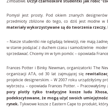
Zimbabwe.
Uczył czarnoskóre studentki jak robić “co
Pomysł jest prosty. Pod okiem znanych designerów 
przedmioty zbliżone do tego, co dziś jest modne w
materiały wykorzystywane są do tworzenia rzeczy, k
– Nasze studentki nie oglądają telewizji, nie mają żadne
w stanie podążać z duchem czasu i samodzielnie moder
sprzedawać. Chcemy im w tym pomóc – opowiada Frances 
Frances Potter i Binky Newman, organizatorki The Ne
organizacji ATA, od 30 lat zajmującej się
rewitaliza
projekcie designerskim. – W 2007 roku urządziłyśmy pr
wybrzeżu. – opowiada Frances Potter. – Pracowałyśm
pory plotły tylko tradycyjne kosze ludu Xhosa,
podekscytowane, że mogą użyć swoich umiejętności 
rynek.
Tykwowe kosze z Eastern Cape to produkt, który p