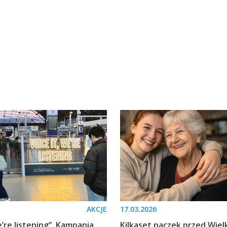
AKCJE
17.03.2026
e’re listening”. Kampania
Kilkaset paczek przed Wiel