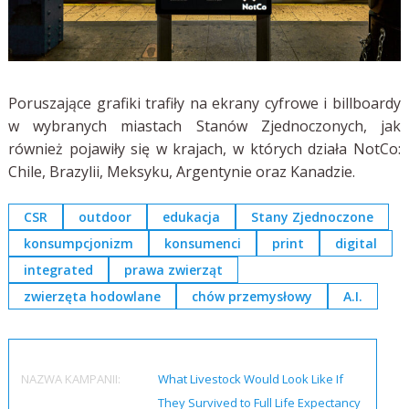
Poruszające grafiki trafiły na ekrany cyfrowe i billboardy
w wybranych miastach Stanów Zjednoczonych, jak
również pojawiły się w krajach, w których działa NotCo:
Chile, Brazylii, Meksyku, Argentynie oraz Kanadzie.
CSR
outdoor
edukacja
Stany Zjednoczone
konsumpcjonizm
konsumenci
print
digital
integrated
prawa zwierząt
zwierzęta hodowlane
chów przemysłowy
A.I.
NAZWA KAMPANII:
What Livestock Would Look Like If
They Survived to Full Life Expectancy