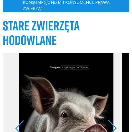
KONSUMPCJONIZM I KONSUMENCI
,
PRAWA
ZWIERZĄT
STARE ZWIERZĘTA
HODOWLANE