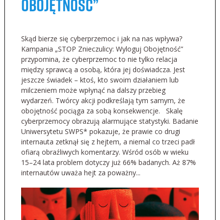
Obojętność”
Skąd bierze się cyberprzemoc i jak na nas wpływa?
Kampania „STOP Znieczulicy: Wyloguj Obojętność”
przypomina, że cyberprzemoc to nie tylko relacja
między sprawcą a osobą, która jej doświadcza. Jest
jeszcze świadek – ktoś, kto swoim działaniem lub
milczeniem może wpłynąć na dalszy przebieg
wydarzeń. Twórcy akcji podkreślają tym samym, że
obojętność pociąga za sobą konsekwencje. Skalę
cyberprzemocy obrazują alarmujące statystyki. Badanie
Uniwersytetu SWPS* pokazuje, że prawie co drugi
internauta zetknął się z hejtem, a niemal co trzeci padł
ofiarą obraźliwych komentarzy. Wśród osób w wieku
15–24 lata problem dotyczy już 66% badanych. Aż 87%
internautów uważa hejt za poważny...