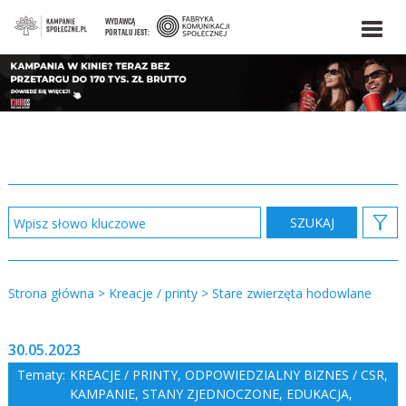
WYDAWCĄ
PORTALU JEST:
Strona główna
>
Kreacje / printy
>
Stare zwierzęta hodowlane
30.05.2023
Tematy:
KREACJE / PRINTY
,
ODPOWIEDZIALNY BIZNES / CSR
,
KAMPANIE
,
STANY ZJEDNOCZONE
,
EDUKACJA
,