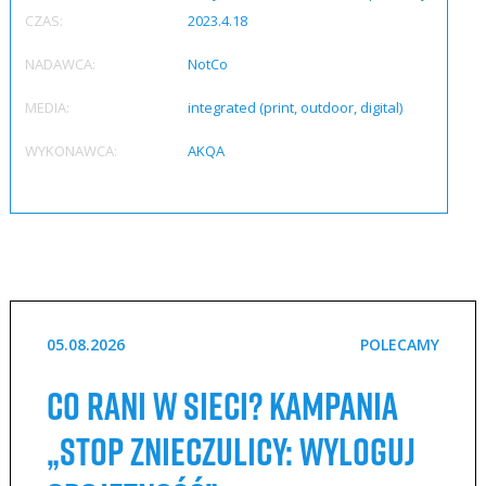
CZAS:
2023.4.18
NADAWCA:
NotCo
MEDIA:
integrated (print, outdoor, digital)
WYKONAWCA:
AKQA
05.08.2026
POLECAMY
Co rani w sieci? Kampania
„STOP Znieczulicy: Wyloguj