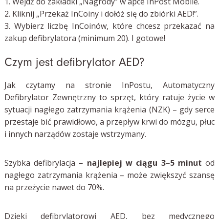
1. Wejdź do zakładki „Nagrody” w apce InPost Mobile.
2. Kliknij „Przekaż InCoiny i dołóż się do zbiórki AED!”.
3. Wybierz liczbę InCoinów, które chcesz przekazać na
zakup defibrylatora (minimum 20). I gotowe!
Czym jest defibrylator AED?
Jak czytamy na stronie InPostu, Automatyczny
Defibrylator Zewnętrzny to sprzęt, który ratuje życie w
sytuacji nagłego zatrzymania krążenia (NZK) – gdy serce
przestaje bić prawidłowo, a przepływ krwi do mózgu, płuc
i innych narządów zostaje wstrzymany.
Szybka defibrylacja –
najlepiej w ciągu 3–5 minut
od
nagłego zatrzymania krążenia – może zwiększyć szansę
na przeżycie nawet do 70%.
Dzięki defibrylatorowi AED, bez medycznego