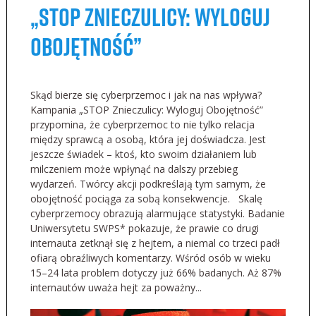
„STOP Znieczulicy: Wyloguj
Obojętność”
Skąd bierze się cyberprzemoc i jak na nas wpływa?
Kampania „STOP Znieczulicy: Wyloguj Obojętność”
przypomina, że cyberprzemoc to nie tylko relacja
między sprawcą a osobą, która jej doświadcza. Jest
jeszcze świadek – ktoś, kto swoim działaniem lub
milczeniem może wpłynąć na dalszy przebieg
wydarzeń. Twórcy akcji podkreślają tym samym, że
obojętność pociąga za sobą konsekwencje. Skalę
cyberprzemocy obrazują alarmujące statystyki. Badanie
Uniwersytetu SWPS* pokazuje, że prawie co drugi
internauta zetknął się z hejtem, a niemal co trzeci padł
ofiarą obraźliwych komentarzy. Wśród osób w wieku
15–24 lata problem dotyczy już 66% badanych. Aż 87%
internautów uważa hejt za poważny...