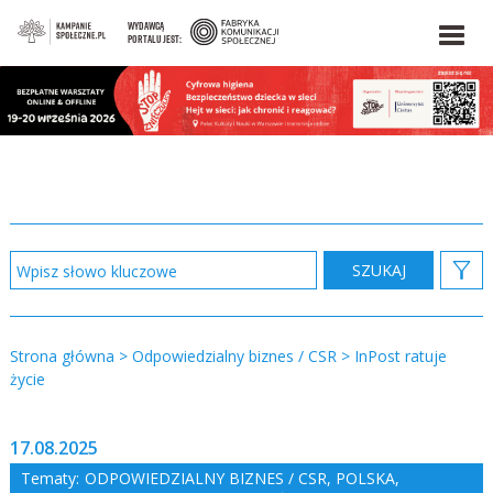
WYDAWCĄ
PORTALU JEST:
Strona główna
>
Odpowiedzialny biznes / CSR
>
InPost ratuje
życie
17.08.2025
Tematy:
ODPOWIEDZIALNY BIZNES / CSR
,
POLSKA
,