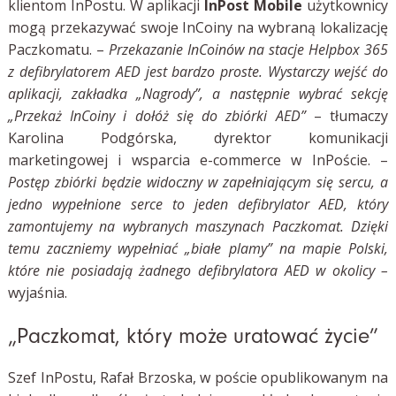
klientom InPostu. W aplikacji
InPost Mobile
użytkownicy
mogą przekazywać swoje InCoiny na wybraną lokalizację
Paczkomatu. –
Przekazanie InCoinów na stacje Helpbox 365
z defibrylatorem AED jest bardzo proste. Wystarczy wejść do
aplikacji, zakładka „Nagrody”, a następnie wybrać sekcję
„Przekaż InCoiny i dołóż się do zbiórki AED”
– tłumaczy
Karolina Podgórska, dyrektor komunikacji
marketingowej i wsparcia e-commerce w InPoście. –
Postęp zbiórki będzie widoczny w zapełniającym się sercu, a
jedno wypełnione serce to jeden defibrylator AED, który
zamontujemy na wybranych maszynach Paczkomat. Dzięki
temu zaczniemy wypełniać „białe plamy” na mapie Polski,
które nie posiadają żadnego defibrylatora AED w okolicy –
wyjaśnia.
„Paczkomat, który może uratować życie”
Szef InPostu, Rafał Brzoska, w poście opublikowanym na