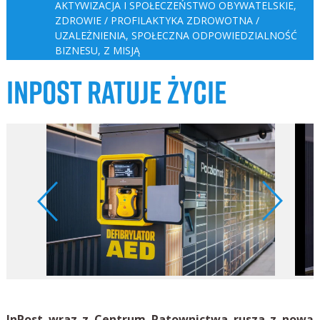
AKTYWIZACJA I SPOŁECZEŃSTWO OBYWATELSKIE
,
ZDROWIE / PROFILAKTYKA ZDROWOTNA /
UZALEŻNIENIA
,
SPOŁECZNA ODPOWIEDZIALNOŚĆ
BIZNESU
,
Z MISJĄ
INPOST RATUJE ŻYCIE
InPost wraz z Centrum Ratownictwa rusza z nową