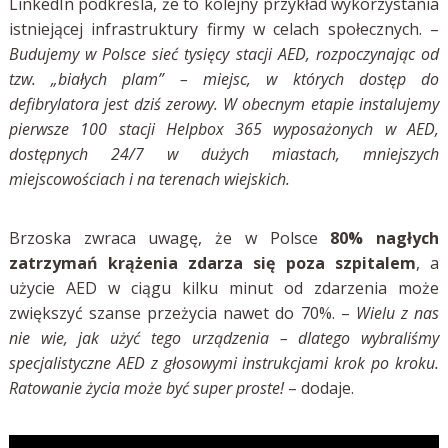
LinkedIn podkreśla, że to kolejny przykład wykorzystania
istniejącej infrastruktury firmy w celach społecznych. –
Budujemy w Polsce sieć tysięcy stacji AED, rozpoczynając od
tzw. „białych plam” – miejsc, w których dostęp do
defibrylatora jest dziś zerowy. W obecnym etapie instalujemy
pierwsze 100 stacji Helpbox 365 wyposażonych w AED,
dostępnych 24/7 w dużych miastach, mniejszych
miejscowościach i na terenach wiejskich.
Brzoska zwraca uwagę, że w Polsce
80% nagłych
zatrzymań krążenia zdarza się poza szpitalem
, a
użycie AED w ciągu kilku minut od zdarzenia może
zwiększyć szanse przeżycia nawet do 70%. –
Wielu z nas
nie wie, jak użyć tego urządzenia – dlatego wybraliśmy
specjalistyczne AED z głosowymi instrukcjami krok po kroku.
Ratowanie życia może być super proste!
– dodaje.