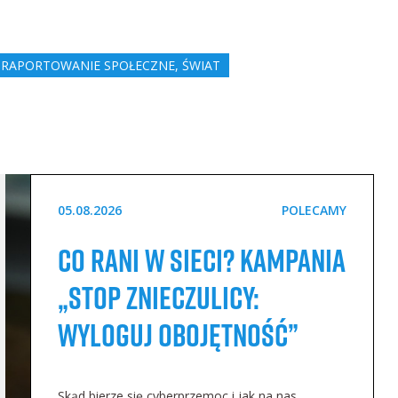
,
RAPORTOWANIE SPOŁECZNE
,
ŚWIAT
05.08.2026
POLECAMY
Co rani w sieci? Kampania
„STOP Znieczulicy:
Wyloguj Obojętność”
Skąd bierze się cyberprzemoc i jak na nas