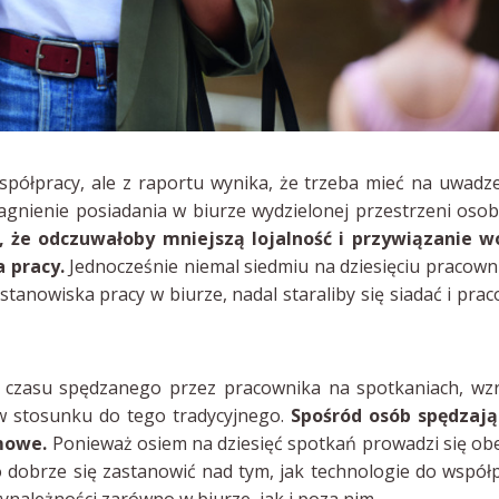
spółpracy, ale z raportu wynika, że trzeba mieć na uwadz
gnienie posiadania w biurze wydzielonej przestrzeni osobi
 że odczuwałoby mniejszą lojalność i przywiązanie w
 pracy.
Jednocześnie niemal siedmiu na dziesięciu pracow
 stanowiska pracy w biurze, nadal staraliby się siadać i pra
 czasu spędzanego przez pracownika na spotkaniach, wz
 stosunku do tego tradycyjnego.
Spośród osób spędzają
mowe.
Ponieważ osiem na dziesięć spotkań prowadzi się ob
o dobrze się zastanowić nad tym, jak technologie do współ