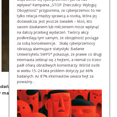
wpływa? Kampania „STOP Znieczulicy: Wyloguj
Obojętność” przypomina, że cyberprzemoc to nie
tylko relacja między sprawcą a osobą, która jej
doświadcza. Jest jeszcze świadek – ktoś, kto
swoim działaniem lub milczeniem może wpłynąć
na dalszy przebieg wydarzeń. Twórcy akcji
podkreślają tym samym, że obojętność pociąga
za sobą konsekwencje. Skalę cyberprzemocy
obrazują alarmujące statystyki. Badanie
Uniwersytetu SWPS* pokazuje, że prawie co drugi
internauta zetknął się z hejtem, a niemal co trzeci
padł ofiarą obraźliwych komentarzy. Wśród osób
w wieku 15–24 lata problem dotyczy już 66%
badanych. Aż 87% internautów uważa hejt za
poważny...
adań
y ma