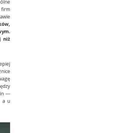
gólne
 firm
awie
ków,
wym.
 niż
epiej
żnice
owagę
ędzy
zin —
, a u