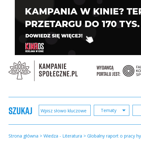
WYDAWCĄ
PORTALU JEST:
SZUKAJ
Tematy
Strona główna
>
Wiedza - Literatura
>
Globalny raport o pracy 