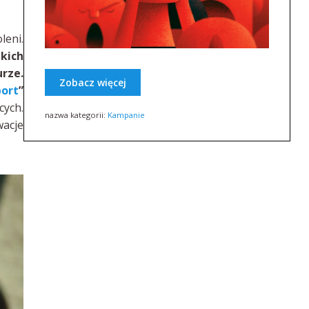
leni.
kich
rze.
Zobacz więcej
ort
”
cych.
nazwa kategorii:
Kampanie
acje