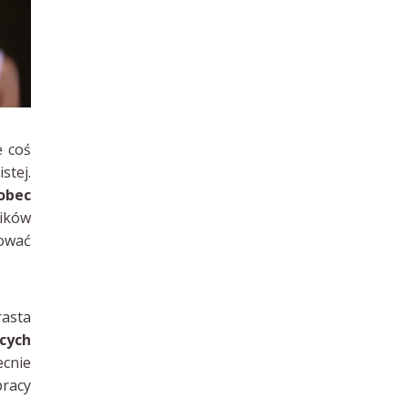
e coś
stej.
obec
ników
cować
rasta
cych
ecnie
pracy