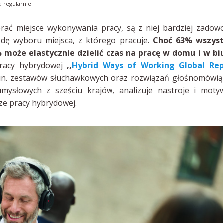
a regularnie.
ać miejsce wykonywania pracy, są z niej bardziej zadowo
odę wyboru miejsca, z którego pracuje.
Choć 63% wszyst
może elastycznie dzielić czas na pracę w domu i w biu
pracy hybrydowej
,,
Hybrid Ways of Working Global Rep
in. zestawów słuchawkowych oraz rozwiązań głośnomówią
ysłowych z sześciu krajów, analizuje nastroje i motyw
ze pracy hybrydowej.