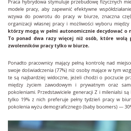
Praca hybrydowa stymuluje przebudowę fizycznych mie
modele pracy, aby zapewnić efektywne współdziałanie
wzywa do powrotu do pracy w biurze, znaczna częś
organizacji własnej pracy i możliwości wyboru międz
którzy mogą w pełni autonomicznie decydować o m
To ponad dwa razy więcej niż osób, które wolą p
zwolenników pracy tylko w biurze.
Ponadto pracownicy mający pełną kontrolę nad miejsc
swoje doświadczenia (77%) niż osoby mające w tym wzgl
te są najbardziej widoczne, jeżeli chodzi o poczucie 
między życiem zawodowym i prywatnym oraz samopo
pokoleniami. Przedstawiciele generacji Z i milenialsi 
tylko 19% z nich preferuje pełny tydzień pracy w bi
pokolenia wyżu demograficznego (baby boomers) — 30