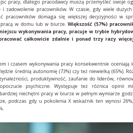
jsc pracy, dlatego pracodawcy muszą przemyśleć swoje o
 i zadowolenie pracowników. W czasie, gdy wiele dużych
ć pracowników domaga się większej decyzyjności w spr
y pracą w domu lub w biurze.
Większość (57%) pracowni
iejscu wykonywania pracy, pracuje w trybie hybrydo
racować całkowicie zdalnie i ponad trzy razy więcej
em i czasem wykonywania pracy konsekwentnie oceniają l
ędzie średnią autonomię (73%) czy też niewielką (65%). Ró
przynależności, produktywność, zaufanie do liderów, równ
czucie psychiczne. Występuje też różnica opinii mi
są bardziej niechętni pracy w biurze w pełnym wymiarze god
urze, podczas gdy u pokolenia X wskaźnik ten wynosi 26%
%.