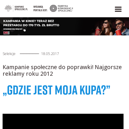
WYDAWCĄ
PORTALU JEST:
──────
Selekcje
18.05.2017
Kampanie społeczne do poprawki! Najgorsze
reklamy roku 2012
„GDZIE JEST MOJA KUPA?”