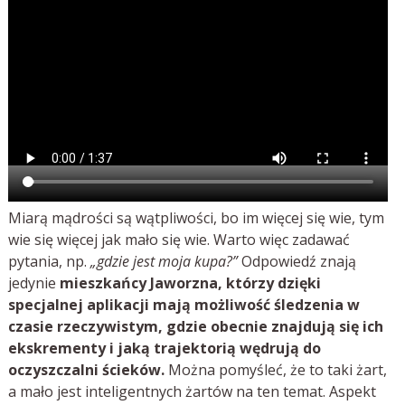
Miarą mądrości są wątpliwości, bo im więcej się wie, tym
wie się więcej jak mało się wie. Warto więc zadawać
pytania, np.
„gdzie jest moja kupa?”
Odpowiedź znają
jedynie
mieszkańcy Jaworzna, którzy dzięki
specjalnej aplikacji mają możliwość śledzenia w
czasie rzeczywistym, gdzie obecnie znajdują się ich
ekskrementy i jaką trajektorią wędrują do
oczyszczalni ścieków.
Można pomyśleć, że to taki żart,
a mało jest inteligentnych żartów na ten temat. Aspekt