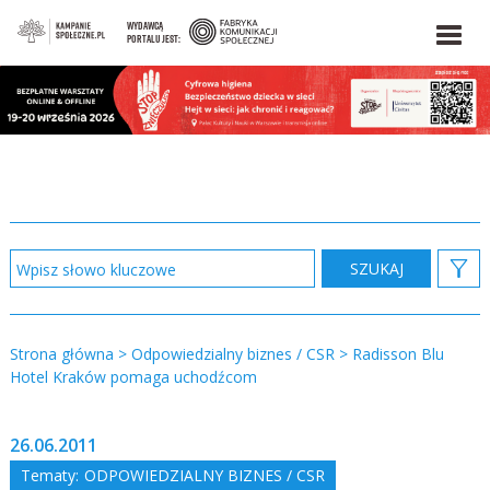
WYDAWCĄ
PORTALU JEST:
Strona główna
>
Odpowiedzialny biznes / CSR
>
Radisson Blu
Hotel Kraków pomaga uchodźcom
26.06.2011
Tematy:
ODPOWIEDZIALNY BIZNES / CSR