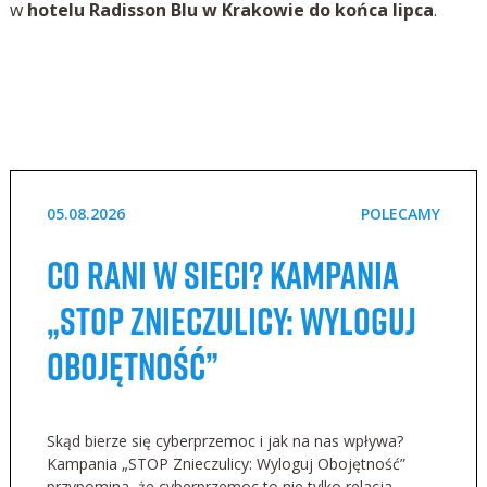
w
hotelu Radisson Blu w Krakowie do końca lipca
.
05.08.2026
POLECAMY
Co rani w sieci? Kampania
„STOP Znieczulicy: Wyloguj
Obojętność”
Skąd bierze się cyberprzemoc i jak na nas wpływa?
Kampania „STOP Znieczulicy: Wyloguj Obojętność”
przypomina, że cyberprzemoc to nie tylko relacja