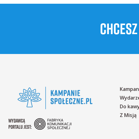
CHCESZ
Kampan
Wydarz
Do kaw
Z Misją
WYDAWCĄ
PORTALU JEST: