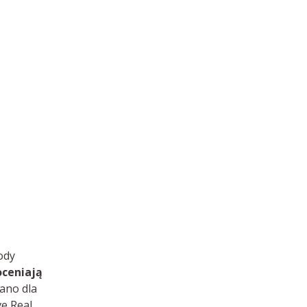
ody
oceniają
ano dla
e Real