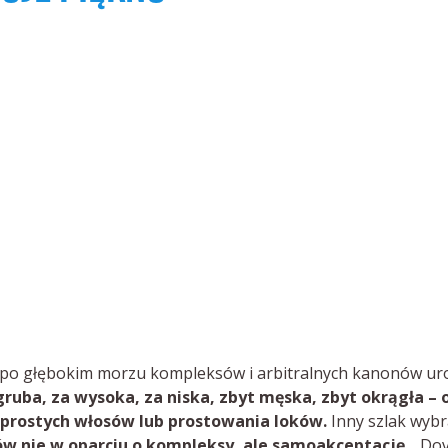
 po głębokim morzu kompleksów i arbitralnych kanonów ur
gruba, za wysoka, za niska, zbyt męska, zbyt okrągła – 
a prostych włosów lub prostowania loków.
Inny szlak wybr
w nie w oparciu o kompleksy, ale samoakceptację.
„Dov