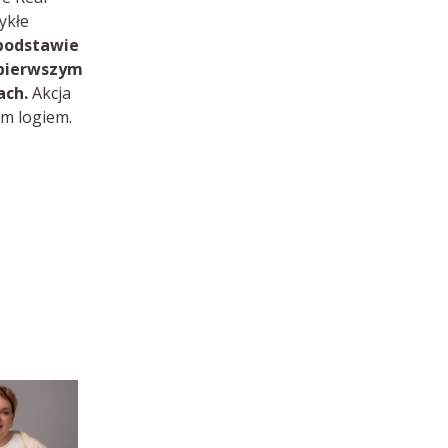
ykłe
 podstawie
a pierwszym
ach.
Akcja
im logiem.