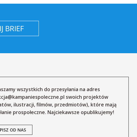
J BRIEF
szamy wszystkich do przesyłania na adres
kcja@kampaniespoleczne.pl
swoich projektów
atów, ilustracji, filmów, przedmiotów), które mają
łanie prospołeczne. Najciekawsze opublikujemy!
PISZ OD NAS