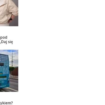
ę pod
„Daj się
czykiem?