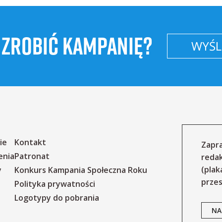
 ZROBIĆ KAMPANIĘ?
WYŚLI
ie
Kontakt
Zapra
enia
Patronat
reda
(plak
y
Konkurs Kampania Społeczna Roku
przes
Polityka prywatności
Logotypy do pobrania
NA