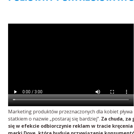
Marketing produktów przeznaczonych dla kobiet pływa
statkiem o nazwie „postaraj się bardziej”.
Za chuda, za 
się w efekcie odbiorczynie reklam w tracie kręceni
marki Dove, która buduje przywiązanie konsumentó