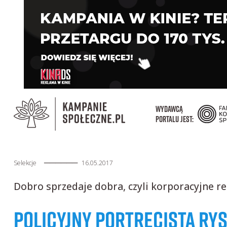
WYDAWCĄ
PORTALU JEST:
──────
Selekcje
16.05.2017
Dobro sprzedaje dobra, czyli korporacyjne r
POLICYJNY PORTRECISTA RYS