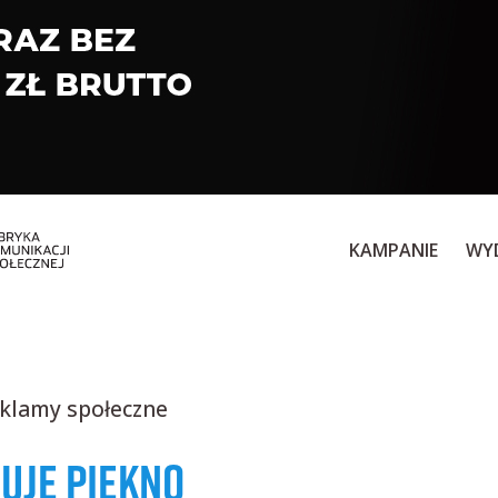
KAMPANIE
WY
eklamy społeczne
UJE PIĘKNO