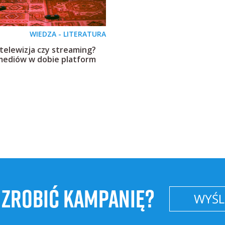
WIEDZA - LITERATURA
telewizja czy streaming?
mediów w dobie platform
 ZROBIĆ KAMPANIĘ?
WYŚLI