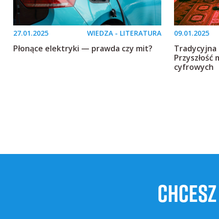
27.01.2025
WIEDZA - LITERATURA
09.01.2025
Płonące elektryki — prawda czy mit?
Tradycyjna 
Przyszłość 
cyfrowych
CHCESZ