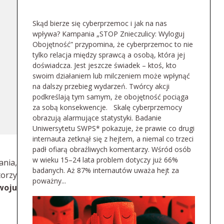
Skąd bierze się cyberprzemoc i jak na nas
wpływa? Kampania „STOP Znieczulicy: Wyloguj
Obojętność” przypomina, że cyberprzemoc to nie
tylko relacja między sprawcą a osobą, która jej
doświadcza. Jest jeszcze świadek – ktoś, kto
swoim działaniem lub milczeniem może wpłynąć
na dalszy przebieg wydarzeń. Twórcy akcji
podkreślają tym samym, że obojętność pociąga
za sobą konsekwencje. Skalę cyberprzemocy
obrazują alarmujące statystyki. Badanie
Uniwersytetu SWPS* pokazuje, że prawie co drugi
internauta zetknął się z hejtem, a niemal co trzeci
padł ofiarą obraźliwych komentarzy. Wśród osób
w wieku 15–24 lata problem dotyczy już 66%
nia,
badanych. Aż 87% internautów uważa hejt za
orzy
poważny...
woju