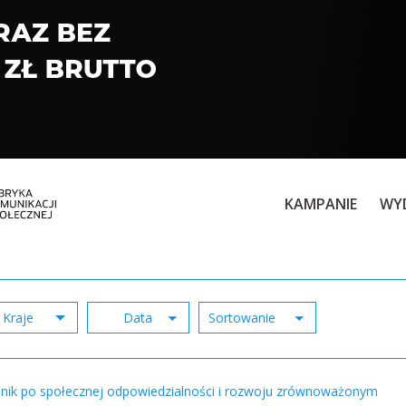
KAMPANIE
WY
Kraje
nik po społecznej odpowiedzialności i rozwoju zrównoważonym