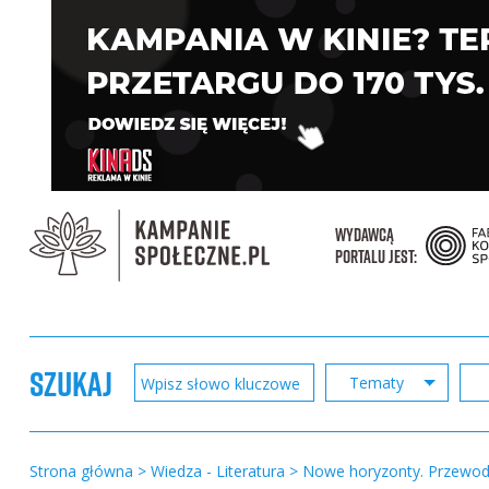
WYDAWCĄ
PORTALU JEST:
SZUKAJ
Tematy
Strona główna
>
Wiedza - Literatura
>
Nowe horyzonty. Przewod