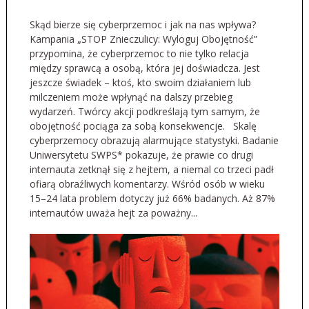
Skąd bierze się cyberprzemoc i jak na nas wpływa?
Kampania „STOP Znieczulicy: Wyloguj Obojętność”
przypomina, że cyberprzemoc to nie tylko relacja
między sprawcą a osobą, która jej doświadcza. Jest
jeszcze świadek – ktoś, kto swoim działaniem lub
milczeniem może wpłynąć na dalszy przebieg
wydarzeń. Twórcy akcji podkreślają tym samym, że
obojętność pociąga za sobą konsekwencje. Skalę
cyberprzemocy obrazują alarmujące statystyki. Badanie
Uniwersytetu SWPS* pokazuje, że prawie co drugi
internauta zetknął się z hejtem, a niemal co trzeci padł
ofiarą obraźliwych komentarzy. Wśród osób w wieku
15–24 lata problem dotyczy już 66% badanych. Aż 87%
internautów uważa hejt za poważny...