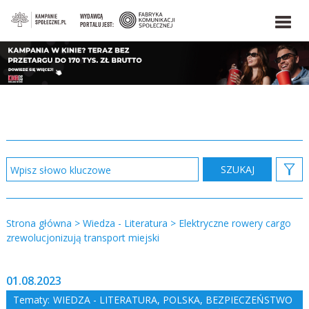
WYDAWCĄ
PORTALU JEST:
Strona główna
>
Wiedza - Literatura
>
Elektryczne rowery cargo
zrewolucjonizują transport miejski
01.08.2023
Tematy:
WIEDZA - LITERATURA
,
POLSKA
,
BEZPIECZEŃSTWO