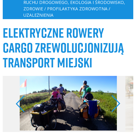
RUCHU DROGOWEGO
,
EKOLOGIA I ŚRODOWISKO
,
ZDROWIE / PROFILAKTYKA ZDROWOTNA /
UZALEŻNIENIA
ELEKTRYCZNE ROWERY
CARGO ZREWOLUCJONIZUJĄ
TRANSPORT MIEJSKI