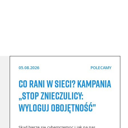
05.08.2026
POLECAMY
Co rani w sieci? Kampania
„STOP Znieczulicy:
Wyloguj Obojętność”
Skąd bierze się cyberprzemoc i jak na nas