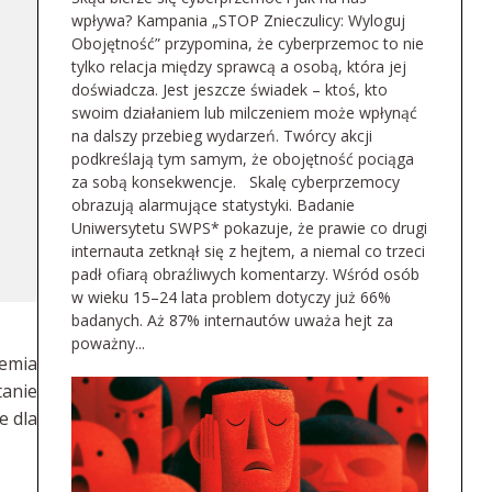
wpływa? Kampania „STOP Znieczulicy: Wyloguj
Obojętność” przypomina, że cyberprzemoc to nie
tylko relacja między sprawcą a osobą, która jej
doświadcza. Jest jeszcze świadek – ktoś, kto
swoim działaniem lub milczeniem może wpłynąć
na dalszy przebieg wydarzeń. Twórcy akcji
podkreślają tym samym, że obojętność pociąga
za sobą konsekwencje. Skalę cyberprzemocy
obrazują alarmujące statystyki. Badanie
Uniwersytetu SWPS* pokazuje, że prawie co drugi
internauta zetknął się z hejtem, a niemal co trzeci
padł ofiarą obraźliwych komentarzy. Wśród osób
w wieku 15–24 lata problem dotyczy już 66%
badanych. Aż 87% internautów uważa hejt za
poważny...
iemia
tanie
e dla