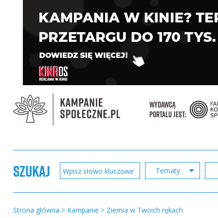
WYDAWCĄ
PORTALU JEST:
SZUKAJ
Tematy
Strona główna
>
Kampanie
>
Ziemia w Twoich rękach