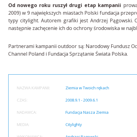
Od nowego roku ruszył drugi etap kampanii
prowad
2009) w 9 największych miastach Polski fundacja prz
typy citylight. Autorem grafiki jest Andrzej Pągowski
następnie zachęcenie ich do ochrony środowiska w najbl
Partnerami kampanii outdoor są: Narodowy Fundusz Och
Channel Poland i Fundacja Sprzątanie Świata Polska.
NAZWA KAMPANII:
Ziemia w Twoich rękach
CZAS:
2008.9.1 - 2009.6.1
NADAWCA:
Fundacja Nasza Ziemia
MEDIA:
Citylighty
WYKONAWCA:
Andrzej Pągowski