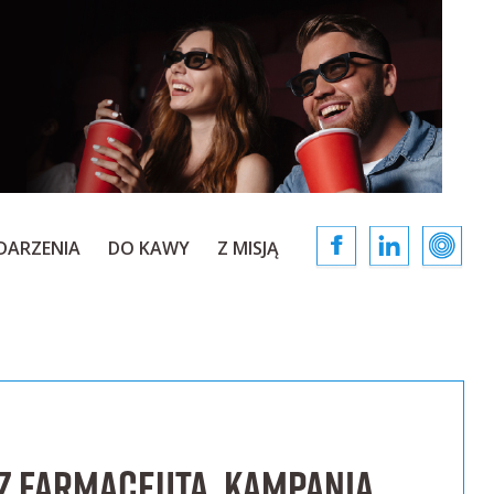
DARZENIA
DO KAWY
Z MISJĄ
 z farmaceutą. Kampania