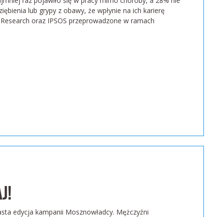
mniej raz pojawiło się w pracy mimo choroby, a 28% nie
iębienia lub grypy z obawy, że wpłynie na ich karierę
 Research oraz IPSOS przeprowadzone w ramach
J!
nasta edycja kampanii Mosznowładcy. Mężczyźni