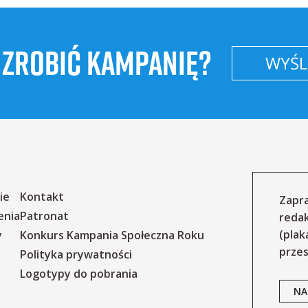
 ZROBIĆ KAMPANIĘ?
WYŚLI
ie
Kontakt
Zapra
enia
Patronat
reda
(plak
y
Konkurs Kampania Społeczna Roku
przes
Polityka prywatności
Logotypy do pobrania
NA