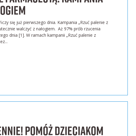
łogiem
ńczy się już pierwszego dnia. Kampania „Rzuć palenie z
utecznie walczyć z nałogiem. Aż 97% prób rzucenia
zego dnia [1]. W ramach kampanii „Rzuć palenie z
z...
ennie! Pomóż dzieciakom