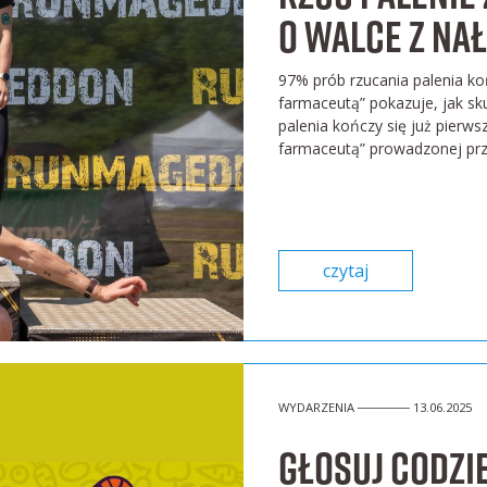
o walce z na
97% prób rzucania palenia ko
farmaceutą” pokazuje, jak sk
palenia kończy się już pierws
farmaceutą” prowadzonej prze
czytaj
WYDARZENIA ────── 13.06.2025
Głosuj codzi