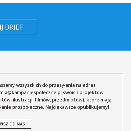
J BRIEF
szamy wszystkich do przesyłania na adres
kcja@kampaniespoleczne.pl
swoich projektów
atów, ilustracji, filmów, przedmiotów), które mają
łanie prospołeczne. Najciekawsze opublikujemy!
PISZ OD NAS