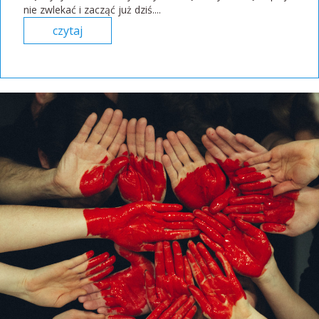
nie zwlekać i zacząć już dziś....
czytaj