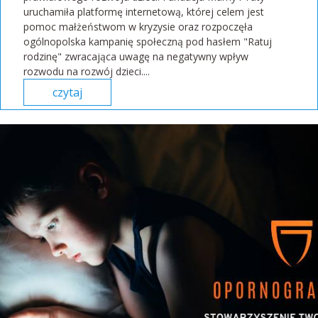
uruchamiła platformę internetową, której celem jest
pomoc małżeństwom w kryzysie oraz rozpoczęła
ogólnopolska kampanię społeczną pod hasłem "Ratuj
rodzinę" zwracająca uwagę na negatywny wpływ
rozwodu na rozwój dzieci....
czytaj