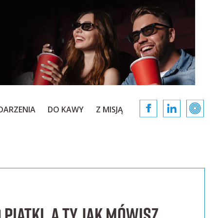
DARZENIA
DO KAWY
Z MISJĄ
 piątki. A Ty jak mówisz