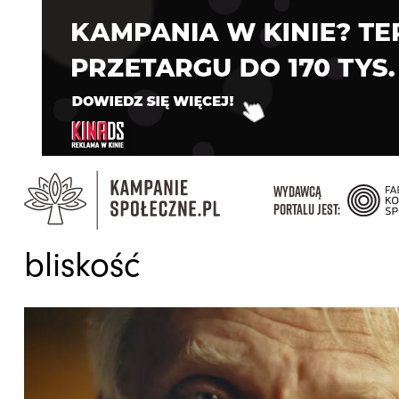
WYDAWCĄ
PORTALU JEST:
bliskość