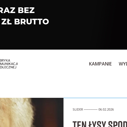
KAMPANIE
WY
SLIDER ────── 06.02.2026
Ten łysy spod