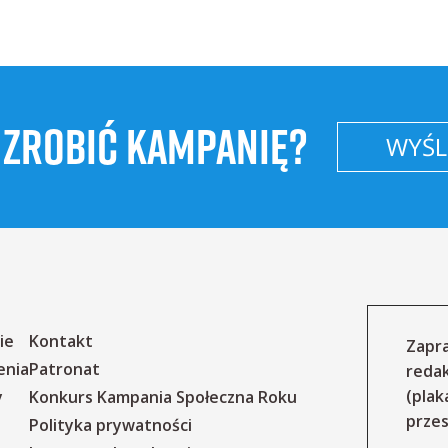
 ZROBIĆ KAMPANIĘ?
WYŚLI
ie
Kontakt
Zapra
enia
Patronat
reda
(plak
y
Konkurs Kampania Społeczna Roku
przes
Polityka prywatności