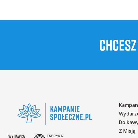
CHCESZ
Kampan
Wydarz
Do kaw
Z Misją
WYDAWCĄ