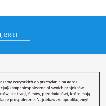
J BRIEF
szamy wszystkich do przesyłania na adres
kcja@kampaniespoleczne.pl
swoich projektów
atów, ilustracji, filmów, przedmiotów), które mają
łanie prospołeczne. Najciekawsze opublikujemy!