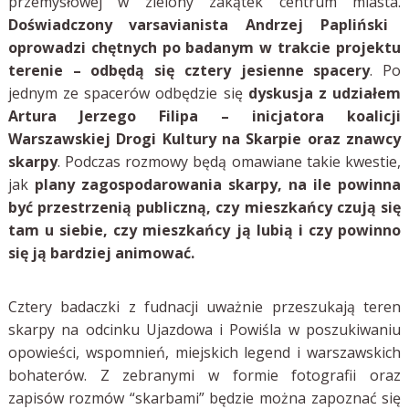
przemysłowej w zielony zakątek centrum miasta.
Doświadczony varsavianista Andrzej Papliński
oprowadzi chętnych po badanym w trakcie projektu
terenie – odbędą się cztery jesienne spacery
. Po
jednym ze spacerów odbędzie się
dyskusja z udziałem
Artura Jerzego Filipa – inicjatora koalicji
Warszawskiej Drogi Kultury na Skarpie oraz znawcy
skarpy
. Podczas rozmowy będą omawiane takie kwestie,
jak
plany zagospodarowania skarpy, na ile powinna
być przestrzenią publiczną, czy mieszkańcy czują się
tam u siebie, czy mieszkańcy ją lubią i czy powinno
się ją bardziej animować.
Cztery badaczki z fudnacji uważnie przeszukają teren
skarpy na odcinku Ujazdowa i Powiśla w poszukiwaniu
opowieści, wspomnień, miejskich legend i warszawskich
bohaterów. Z zebranymi w formie fotografii oraz
zapisów rozmów “skarbami” będzie można zapoznać się