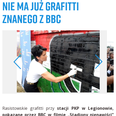
NIE MA JUŻ GRAFITTI
ZNANEGO Z BBC
Rasistowskie grafitti przy
stacji PKP w Legionowie,
pokazane przez BBC w filmie „Stadiony nienawiści”