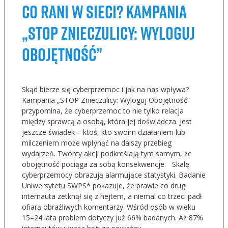
Co rani w sieci? Kampania
„STOP Znieczulicy: Wyloguj
Obojętność”
Skąd bierze się cyberprzemoc i jak na nas wpływa?
Kampania „STOP Znieczulicy: Wyloguj Obojętność”
przypomina, że cyberprzemoc to nie tylko relacja
między sprawcą a osobą, która jej doświadcza. Jest
jeszcze świadek – ktoś, kto swoim działaniem lub
milczeniem może wpłynąć na dalszy przebieg
wydarzeń. Twórcy akcji podkreślają tym samym, że
obojętność pociąga za sobą konsekwencje. Skalę
cyberprzemocy obrazują alarmujące statystyki. Badanie
Uniwersytetu SWPS* pokazuje, że prawie co drugi
internauta zetknął się z hejtem, a niemal co trzeci padł
ofiarą obraźliwych komentarzy. Wśród osób w wieku
15–24 lata problem dotyczy już 66% badanych. Aż 87%