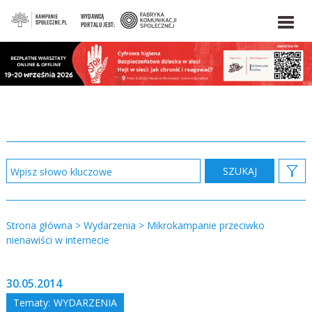
WYDAWCĄ
PORTALU JEST:
Strona główna
>
Wydarzenia
>
Mikrokampanie przeciwko
nienawiści w internecie
30.05.2014
Tematy:
WYDARZENIA