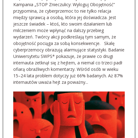
Kampania „STOP Znieczulicy: Wyloguj Obojętność”
przypomina, że cyberprzemoc to nie tylko relacja
między sprawcą a osobą, która jej doświadcza. Jest
jeszcze świadek – ktoś, kto swoim działaniem lub
milczeniem może wpłynąć na dalszy przebieg
wydarzeń. Twórcy akcji podkreślają tym samym, że
obojętność pociąga za sobą konsekwencje. Skalę
cyberprzemocy obrazują alarmujące statystyki. Badanie
Uniwersytetu SWPS* pokazuje, że prawie co drugi
internauta zetknął się z hejtem, a niemal co trzeci padł
ofiarą obraźliwych komentarzy. Wśród osób w wieku
15–24 lata problem dotyczy już 66% badanych. Aż 87%
internautów uważa hejt za poważny...