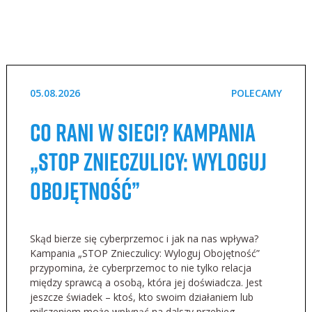
05.08.2026
POLECAMY
Co rani w sieci? Kampania
„STOP Znieczulicy: Wyloguj
Obojętność”
Skąd bierze się cyberprzemoc i jak na nas wpływa?
Kampania „STOP Znieczulicy: Wyloguj Obojętność”
przypomina, że cyberprzemoc to nie tylko relacja
między sprawcą a osobą, która jej doświadcza. Jest
jeszcze świadek – ktoś, kto swoim działaniem lub
milczeniem może wpłynąć na dalszy przebieg