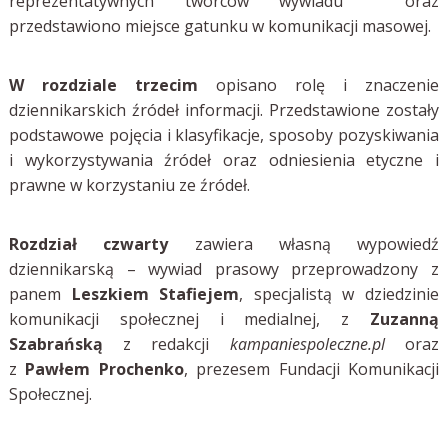
reprezentatywnych twórców wywiadu oraz
przedstawiono miejsce gatunku w komunikacji masowej.
W rozdziale trzecim
opisano rolę i znaczenie
dziennikarskich źródeł informacji. Przedstawione zostały
podstawowe pojęcia i klasyfikacje, sposoby pozyskiwania
i wykorzystywania źródeł oraz odniesienia etyczne i
prawne w korzystaniu ze źródeł.
Rozdział czwarty
zawiera własną
wypowiedź
dziennikarską – wywiad prasowy przeprowadzony z
panem
Leszkiem Stafiejem
, specjalistą w dziedzinie
komunikacji społecznej i medialnej, z
Zuzanną
Szabrańską
z redakcji
kampaniespoleczne.pl
oraz
z
Pawłem Prochenko
, prezesem Fundacji Komunikacji
Społecznej.