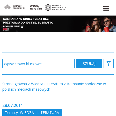
WYDAWCĄ
PORTALU JEST:
Strona główna
>
Wiedza - Literatura
>
Kampanie społeczne w
polskich mediach masowych
28.07.2011
Tematy:
WIEDZA - LITERATURA