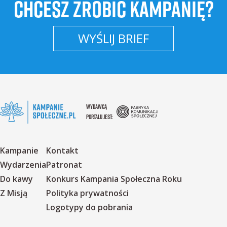
CHCESZ ZROBIĆ KAMPANIĘ?
WYŚLIJ BRIEF
WYDAWCĄ
PORTALU JEST:
Kampanie
Kontakt
Wydarzenia
Patronat
Do kawy
Konkurs Kampania Społeczna Roku
Z Misją
Polityka prywatności
Logotypy do pobrania