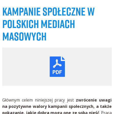
KAMPANIE SPOŁECZNE W
POLSKICH MEDIACH
MASOWYCH
Głównym celem niniejszej pracy jest
zwrócenie uwagi
na pozytywne walory kampanii społecznych, a także
pokazanie, jakie dobra mogą one ze sobą nieść
. Praca