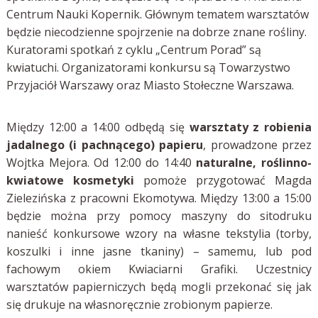
Centrum Nauki Kopernik. Głównym tematem warsztatów
będzie niecodzienne spojrzenie na dobrze znane rośliny.
Kuratorami spotkań z cyklu „Centrum Porad” są
kwiatuchi. Organizatorami konkursu są Towarzystwo
Przyjaciół Warszawy oraz Miasto Stołeczne Warszawa.
Między 12:00 a 14:00 odbędą się
warsztaty z robienia
jadalnego (i pachnącego) papieru
, prowadzone przez
Wojtka Mejora. Od 12:00 do 14:40
naturalne, roślinno-
kwiatowe kosmetyki
pomoże przygotować Magda
Zielezińska z pracowni Ekomotywa. Między 13:00 a 15:00
będzie można przy pomocy maszyny do sitodruku
nanieść konkursowe wzory na własne tekstylia (torby,
koszulki i inne jasne tkaniny) – samemu, lub pod
fachowym okiem Kwiaciarni Grafiki. Uczestnicy
warsztatów papierniczych będą mogli przekonać się jak
się drukuje na własnoręcznie zrobionym papierze.