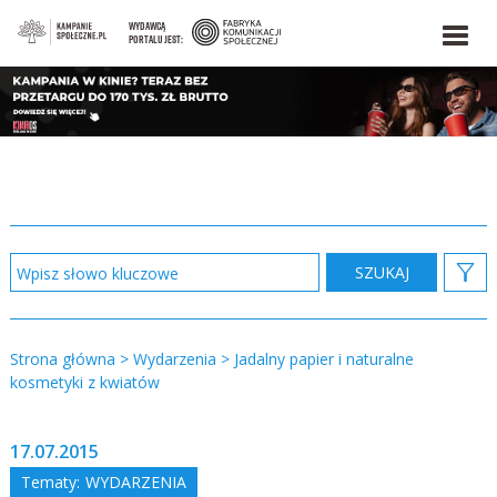
WYDAWCĄ
PORTALU JEST:
Strona główna
>
Wydarzenia
>
Jadalny papier i naturalne
kosmetyki z kwiatów
17.07.2015
Tematy:
WYDARZENIA