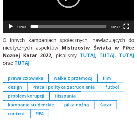
00:00
00:39
O innych kampaniach społecznych, nawiązujących do
nieetycznych aspektów
Mistrzostw Świata w Piłce
Nożnej Katar 2022,
pisaliśmy
TUTAJ
,
TUTAJ
,
TUTAJ
oraz
TUTAJ
.
prawa człowieka
walka z przemocą
film
design
Praca i polityka zatrudnienia
futbol
problem korupcji
Hiszpania
kampanie studenckie
piłka nożna
Katar
content
FIFA