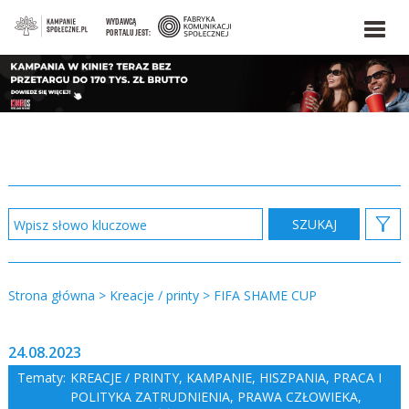
WYDAWCĄ
PORTALU JEST:
Strona główna
>
Kreacje / printy
>
FIFA SHAME CUP
24.08.2023
Tematy:
KREACJE / PRINTY
,
KAMPANIE
,
HISZPANIA
,
PRACA I
POLITYKA ZATRUDNIENIA
,
PRAWA CZŁOWIEKA
,