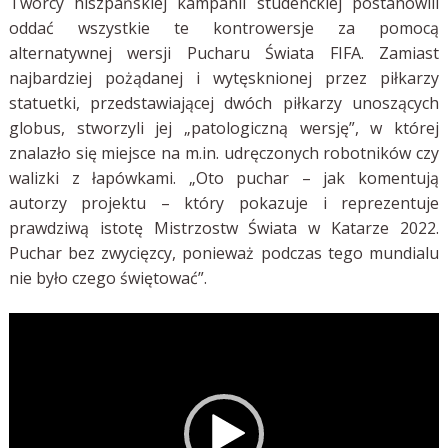
Twórcy hiszpańskiej kampanii studenckiej postanowili
oddać wszystkie te kontrowersje za pomocą
alternatywnej wersji Pucharu Świata FIFA. Zamiast
najbardziej pożądanej i wytęsknionej przez piłkarzy
statuetki, przedstawiającej dwóch piłkarzy unoszących
globus, stworzyli jej „patologiczną wersję”, w której
znalazło się miejsce na m.in. udręczonych robotników czy
walizki z łapówkami. „Oto puchar – jak komentują
autorzy projektu – który pokazuje i reprezentuje
prawdziwą istotę Mistrzostw Świata w Katarze 2022.
Puchar bez zwycięzcy, ponieważ podczas tego mundialu
nie było czego świętować”.
Odtwarzacz
video