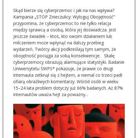
Skąd bierze się cyberprzemoc i jak na nas wpływa?
Kampania „STOP Znieczulicy: Wyloguj Obojętność”
przypomina, że cyberprzemoc to nie tylko relacja
między sprawcą a osobą, która jej doświadcza. Jest
jeszcze świadek – ktoś, kto swoim działaniem lub
milczeniem może wpłynąć na dalszy przebieg
wydarzeń. Twórcy akcji podkreślają tym samym, że
obojętność pociąga za sobą konsekwencje. Skalę
cyberprzemocy obrazują alarmujące statystyki. Badanie
Uniwersytetu SWPS* pokazuje, że prawie co drugi
internauta zetknął się z hejtem, a niemal co trzeci padł
ofiarą obraźliwych komentarzy. Wśród osób w wieku
15–24 lata problem dotyczy już 66% badanych. Aż 87%
internautów uważa hejt za poważny...