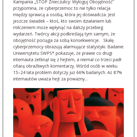
Kampania „STOP Znieczulicy: Wyloguj Obojętność”
przypomina, że cyberprzemoc to nie tylko relacja
między sprawcą a osobą, która jej doświadcza. Jest
jeszcze świadek – ktoś, kto swoim działaniem lub
milczeniem może wpłynąć na dalszy przebieg
wydarzeń. Twórcy akcji podkreślają tym samym, że
obojętność pociąga za sobą konsekwencje. Skalę
cyberprzemocy obrazują alarmujące statystyki. Badanie
Uniwersytetu SWPS* pokazuje, że prawie co drugi
internauta zetknął się z hejtem, a niemal co trzeci padł
ofiarą obraźliwych komentarzy. Wśród osób w wieku
15–24 lata problem dotyczy już 66% badanych. Aż 87%
internautów uważa hejt za poważny...